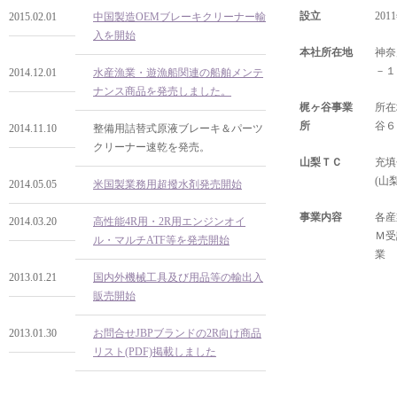
設立
201
2015.02.01
中国製造OEMブレーキクリーナー輸
入を開始
本社所在地
神奈
－１
2014.12.01
水産漁業・遊漁船関連の船舶メンテ
ナンス商品を発売しました。
梶ヶ谷事業
所在
所
谷６
2014.11.10
整備用詰替式原液ブレーキ＆パーツ
クリーナー速乾を発売。
山梨ＴＣ
充填
(山
2014.05.05
米国製業務用超撥水剤発売開始
事業内容
各産
2014.03.20
高性能4R用・2R用エンジンオイ
Ｍ受
ル・マルチATF等を発売開始
業
2013.01.21
国内外機械工具及び用品等の輸出入
販売開始
2013.01.30
お問合せJBPブランドの2R向け商品
リスト(PDF)掲載しました